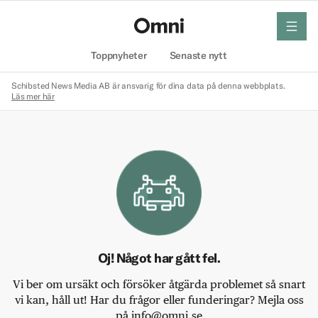
meny
Hem
Toppnyheter
Senaste nytt
Schibsted News Media AB är ansvarig för dina data på denna webbplats.
Läs mer här
Oj! Något har gått fel.
Vi ber om ursäkt och försöker åtgärda problemet så snart
vi kan, håll ut! Har du frågor eller funderingar? Mejla oss
på info@omni.se