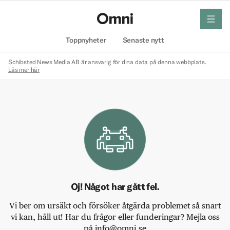
meny
Hem
Toppnyheter
Senaste nytt
Schibsted News Media AB är ansvarig för dina data på denna webbplats.
Läs mer här
Oj! Något har gått fel.
Vi ber om ursäkt och försöker åtgärda problemet så snart
vi kan, håll ut! Har du frågor eller funderingar? Mejla oss
på info@omni.se