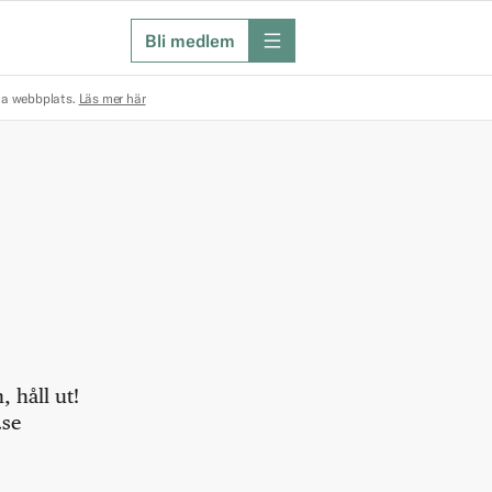
Bli medlem
meny
na webbplats.
Läs mer här
 håll ut!
.se