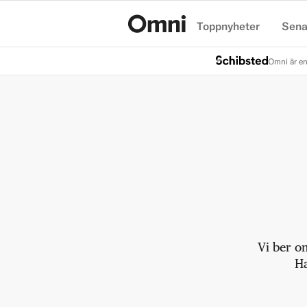
Toppnyheter
Sena
Hem
Omni är en
Vi ber o
Ha