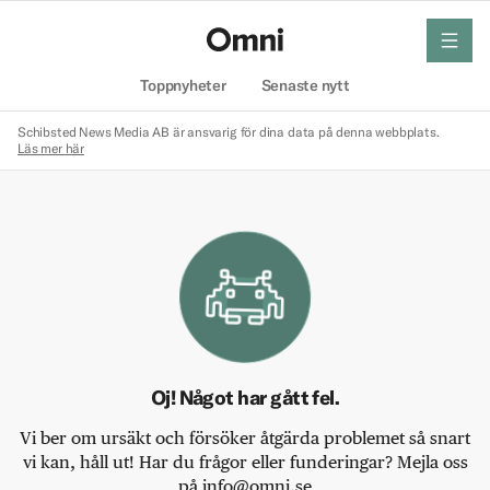
meny
Hem
Toppnyheter
Senaste nytt
Schibsted News Media AB är ansvarig för dina data på denna webbplats.
Läs mer här
Oj! Något har gått fel.
Vi ber om ursäkt och försöker åtgärda problemet så snart
vi kan, håll ut! Har du frågor eller funderingar? Mejla oss
på info@omni.se