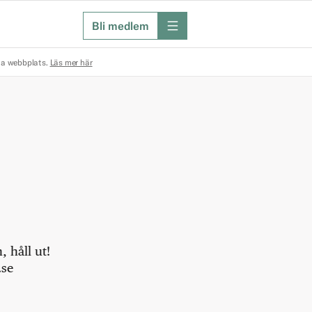
Bli medlem
meny
na webbplats.
Läs mer här
 håll ut!
.se