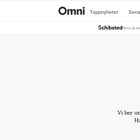
Toppnyheter
Sena
Hem
Omni är en
Vi ber o
Ha