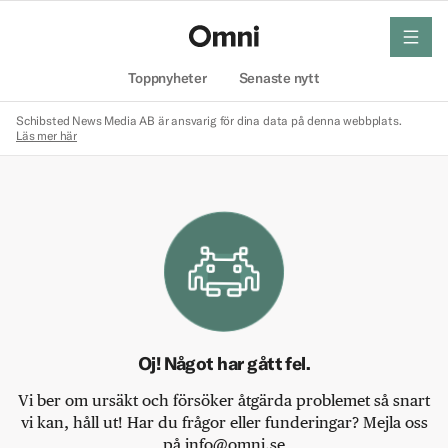
meny
Hem
Toppnyheter
Senaste nytt
Schibsted News Media AB är ansvarig för dina data på denna webbplats.
Läs mer här
Oj! Något har gått fel.
Vi ber om ursäkt och försöker åtgärda problemet så snart
vi kan, håll ut! Har du frågor eller funderingar? Mejla oss
på info@omni.se