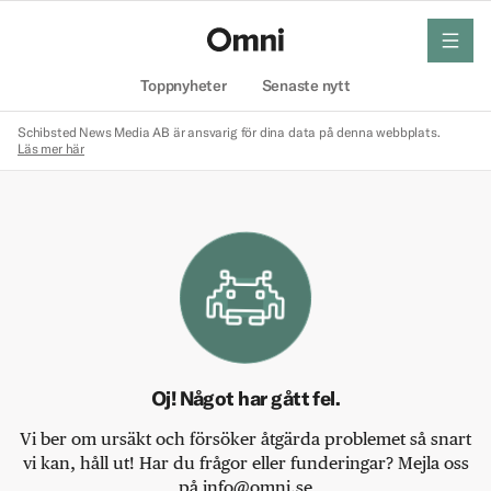
meny
Hem
Toppnyheter
Senaste nytt
Schibsted News Media AB är ansvarig för dina data på denna webbplats.
Läs mer här
Oj! Något har gått fel.
Vi ber om ursäkt och försöker åtgärda problemet så snart
vi kan, håll ut! Har du frågor eller funderingar? Mejla oss
på info@omni.se