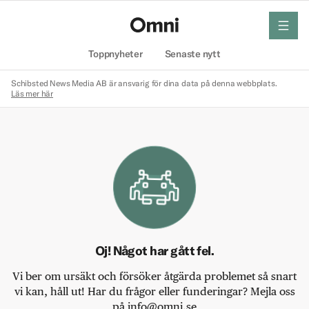
meny
Hem
Toppnyheter
Senaste nytt
Schibsted News Media AB är ansvarig för dina data på denna webbplats.
Läs mer här
Oj! Något har gått fel.
Vi ber om ursäkt och försöker åtgärda problemet så snart
vi kan, håll ut! Har du frågor eller funderingar? Mejla oss
på info@omni.se