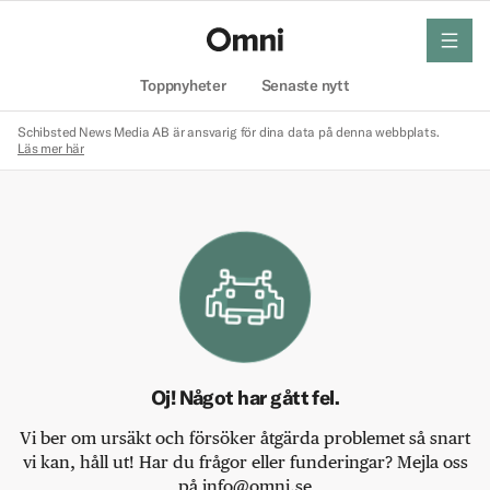
meny
Hem
Toppnyheter
Senaste nytt
Schibsted News Media AB är ansvarig för dina data på denna webbplats.
Läs mer här
Oj! Något har gått fel.
Vi ber om ursäkt och försöker åtgärda problemet så snart
vi kan, håll ut! Har du frågor eller funderingar? Mejla oss
på info@omni.se