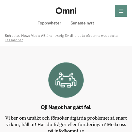
meny
Hem
Toppnyheter
Senaste nytt
Schibsted News Media AB är ansvarig för dina data på denna webbplats.
Läs mer här
Oj! Något har gått fel.
Vi ber om ursäkt och försöker åtgärda problemet så snart
vi kan, håll ut! Har du frågor eller funderingar? Mejla oss
på info@omni.se