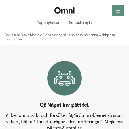
meny
Hem
Toppnyheter
Senaste nytt
Schibsted News Media AB är ansvarig för dina data på denna webbplats.
Läs mer här
Oj! Något har gått fel.
Vi ber om ursäkt och försöker åtgärda problemet så snart
vi kan, håll ut! Har du frågor eller funderingar? Mejla oss
på info@omni.se