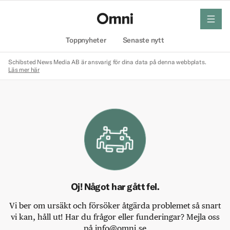
meny
Hem
Toppnyheter
Senaste nytt
Schibsted News Media AB är ansvarig för dina data på denna webbplats.
Läs mer här
Oj! Något har gått fel.
Vi ber om ursäkt och försöker åtgärda problemet så snart
vi kan, håll ut! Har du frågor eller funderingar? Mejla oss
på info@omni.se