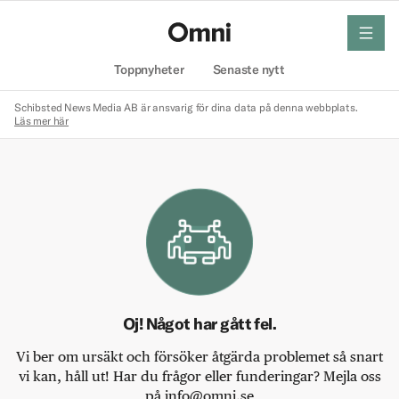
meny
Hem
Toppnyheter
Senaste nytt
Schibsted News Media AB är ansvarig för dina data på denna webbplats.
Läs mer här
Oj! Något har gått fel.
Vi ber om ursäkt och försöker åtgärda problemet så snart
vi kan, håll ut! Har du frågor eller funderingar? Mejla oss
på info@omni.se