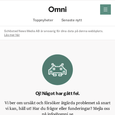
meny
Hem
Toppnyheter
Senaste nytt
Schibsted News Media AB är ansvarig för dina data på denna webbplats.
Läs mer här
Oj! Något har gått fel.
Vi ber om ursäkt och försöker åtgärda problemet så snart
vi kan, håll ut! Har du frågor eller funderingar? Mejla oss
på info@omni.se