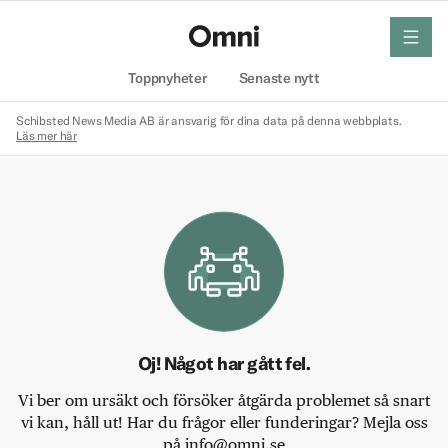
meny
Hem
Toppnyheter
Senaste nytt
Schibsted News Media AB är ansvarig för dina data på denna webbplats.
Läs mer här
Oj! Något har gått fel.
Vi ber om ursäkt och försöker åtgärda problemet så snart
vi kan, håll ut! Har du frågor eller funderingar? Mejla oss
på info@omni.se