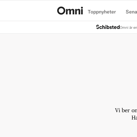
Toppnyheter
Sena
Hem
Omni är en
Vi ber o
Ha