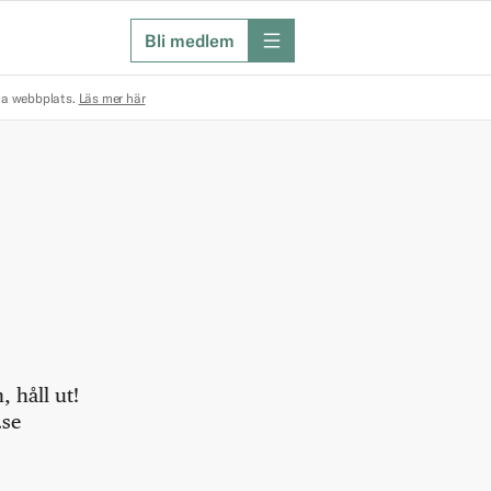
Bli medlem
meny
na webbplats.
Läs mer här
 håll ut!
.se