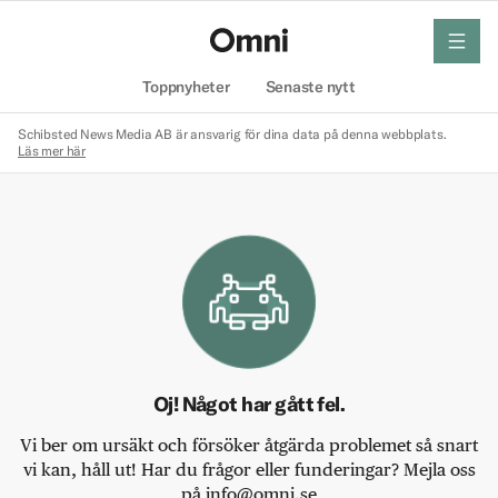
meny
Hem
Toppnyheter
Senaste nytt
Schibsted News Media AB är ansvarig för dina data på denna webbplats.
Läs mer här
Oj! Något har gått fel.
Vi ber om ursäkt och försöker åtgärda problemet så snart
vi kan, håll ut! Har du frågor eller funderingar? Mejla oss
på info@omni.se