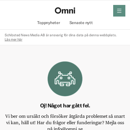
meny
Hem
Toppnyheter
Senaste nytt
Schibsted News Media AB är ansvarig för dina data på denna webbplats.
Läs mer här
Oj! Något har gått fel.
Vi ber om ursäkt och försöker åtgärda problemet så snart
vi kan, håll ut! Har du frågor eller funderingar? Mejla oss
på info@omni.se