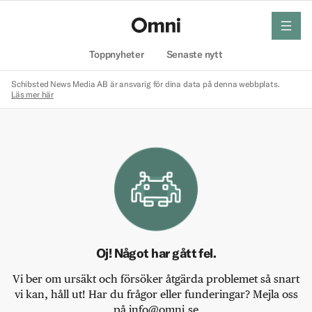
meny
Hem
Toppnyheter
Senaste nytt
Schibsted News Media AB är ansvarig för dina data på denna webbplats.
Läs mer här
Oj! Något har gått fel.
Vi ber om ursäkt och försöker åtgärda problemet så snart
vi kan, håll ut! Har du frågor eller funderingar? Mejla oss
på info@omni.se