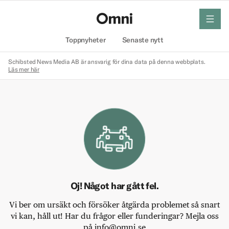
meny
Hem
Toppnyheter
Senaste nytt
Schibsted News Media AB är ansvarig för dina data på denna webbplats.
Läs mer här
Oj! Något har gått fel.
Vi ber om ursäkt och försöker åtgärda problemet så snart
vi kan, håll ut! Har du frågor eller funderingar? Mejla oss
på info@omni.se