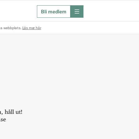
Bli medlem
meny
na webbplats.
Läs mer här
 håll ut!
.se