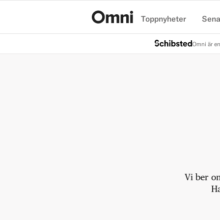
Toppnyheter
Sena
Hem
Omni är en
Vi ber o
Ha