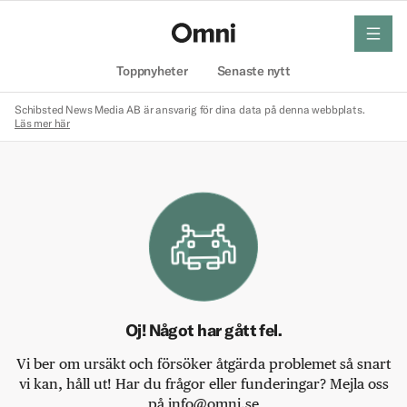
meny
Hem
Toppnyheter
Senaste nytt
Schibsted News Media AB är ansvarig för dina data på denna webbplats.
Läs mer här
Oj! Något har gått fel.
Vi ber om ursäkt och försöker åtgärda problemet så snart
vi kan, håll ut! Har du frågor eller funderingar? Mejla oss
på info@omni.se