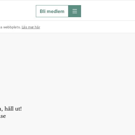
Bli medlem
meny
na webbplats.
Läs mer här
 håll ut!
.se