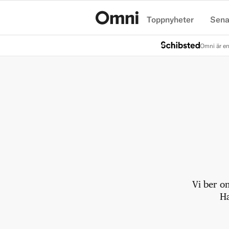
Toppnyheter
Sena
Hem
Omni är en
Vi ber o
Ha