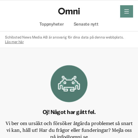
meny
Hem
Toppnyheter
Senaste nytt
Schibsted News Media AB är ansvarig för dina data på denna webbplats.
Läs mer här
Oj! Något har gått fel.
Vi ber om ursäkt och försöker åtgärda problemet så snart
vi kan, håll ut! Har du frågor eller funderingar? Mejla oss
på info@omni.se