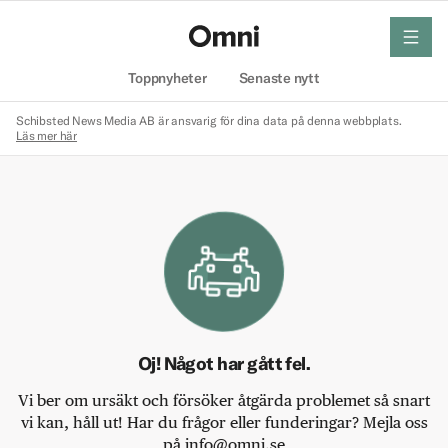
meny
Hem
Toppnyheter
Senaste nytt
Schibsted News Media AB är ansvarig för dina data på denna webbplats.
Läs mer här
Oj! Något har gått fel.
Vi ber om ursäkt och försöker åtgärda problemet så snart
vi kan, håll ut! Har du frågor eller funderingar? Mejla oss
på info@omni.se