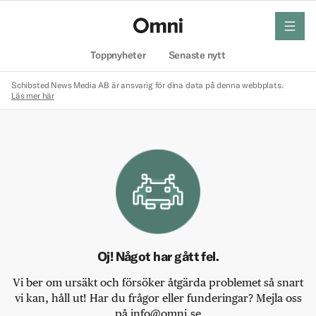
meny
Hem
Toppnyheter
Senaste nytt
Schibsted News Media AB är ansvarig för dina data på denna webbplats.
Läs mer här
Oj! Något har gått fel.
Vi ber om ursäkt och försöker åtgärda problemet så snart
vi kan, håll ut! Har du frågor eller funderingar? Mejla oss
på info@omni.se