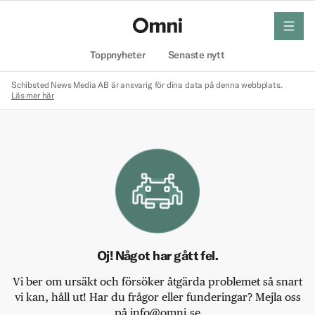
meny
Hem
Toppnyheter
Senaste nytt
Schibsted News Media AB är ansvarig för dina data på denna webbplats.
Läs mer här
Oj! Något har gått fel.
Vi ber om ursäkt och försöker åtgärda problemet så snart
vi kan, håll ut! Har du frågor eller funderingar? Mejla oss
på info@omni.se