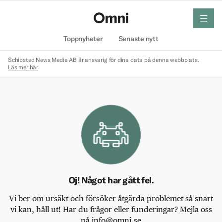
meny
Hem
Toppnyheter
Senaste nytt
Schibsted News Media AB är ansvarig för dina data på denna webbplats.
Läs mer här
Oj! Något har gått fel.
Vi ber om ursäkt och försöker åtgärda problemet så snart
vi kan, håll ut! Har du frågor eller funderingar? Mejla oss
på info@omni.se