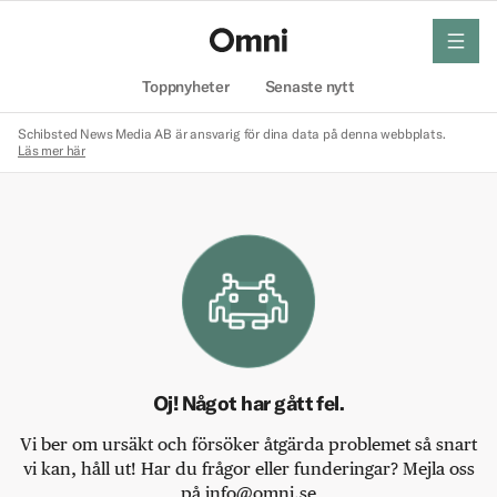
meny
Hem
Toppnyheter
Senaste nytt
Schibsted News Media AB är ansvarig för dina data på denna webbplats.
Läs mer här
Oj! Något har gått fel.
Vi ber om ursäkt och försöker åtgärda problemet så snart
vi kan, håll ut! Har du frågor eller funderingar? Mejla oss
på info@omni.se