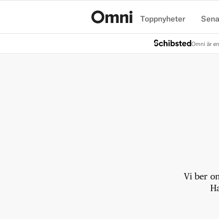
Toppnyheter
Sena
Hem
Omni är en
Vi ber o
Ha