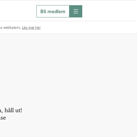
Bli medlem
meny
na webbplats.
Läs mer här
 håll ut!
.se