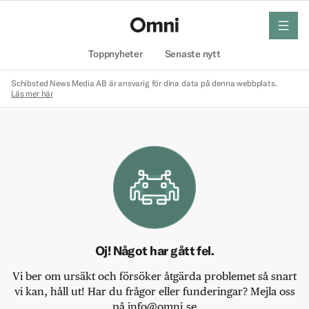
meny
Hem
Toppnyheter
Senaste nytt
Schibsted News Media AB är ansvarig för dina data på denna webbplats.
Läs mer här
Oj! Något har gått fel.
Vi ber om ursäkt och försöker åtgärda problemet så snart
vi kan, håll ut! Har du frågor eller funderingar? Mejla oss
på info@omni.se