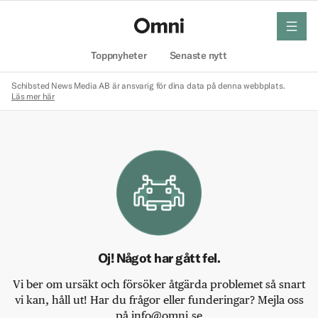
meny
Hem
Toppnyheter
Senaste nytt
Schibsted News Media AB är ansvarig för dina data på denna webbplats.
Läs mer här
Oj! Något har gått fel.
Vi ber om ursäkt och försöker åtgärda problemet så snart
vi kan, håll ut! Har du frågor eller funderingar? Mejla oss
på info@omni.se