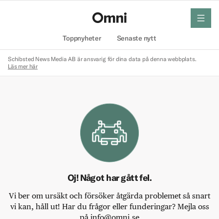
meny
Hem
Toppnyheter
Senaste nytt
Schibsted News Media AB är ansvarig för dina data på denna webbplats.
Läs mer här
Oj! Något har gått fel.
Vi ber om ursäkt och försöker åtgärda problemet så snart
vi kan, håll ut! Har du frågor eller funderingar? Mejla oss
på info@omni.se