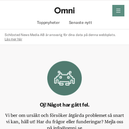
meny
Hem
Toppnyheter
Senaste nytt
Schibsted News Media AB är ansvarig för dina data på denna webbplats.
Läs mer här
Oj! Något har gått fel.
Vi ber om ursäkt och försöker åtgärda problemet så snart
vi kan, håll ut! Har du frågor eller funderingar? Mejla oss
på info@omni.se