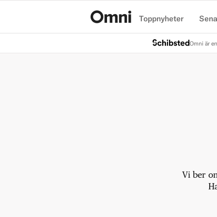
Toppnyheter
Sena
Hem
Omni är en
Vi ber o
Ha