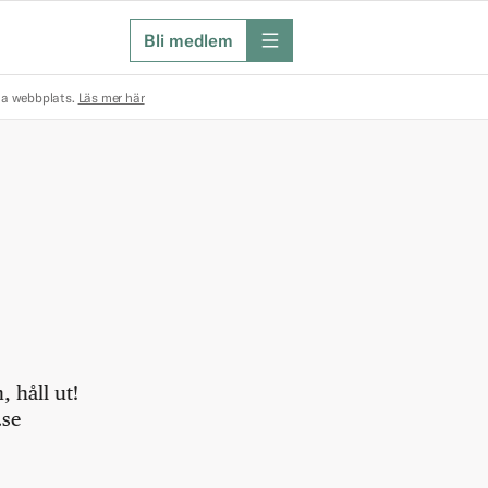
Bli medlem
meny
na webbplats.
Läs mer här
 håll ut!
.se