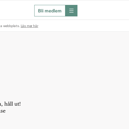
Bli medlem
meny
na webbplats.
Läs mer här
 håll ut!
.se