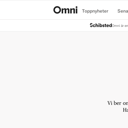
Toppnyheter
Sena
Hem
Omni är en
Vi ber o
Ha