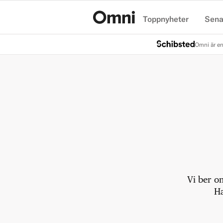
Toppnyheter
Sena
Hem
Omni är en
Vi ber o
Ha