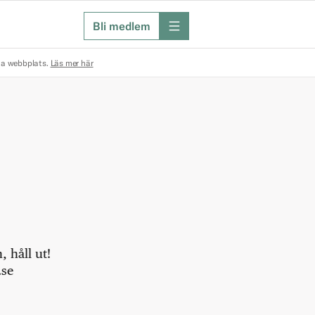
Bli medlem
meny
na webbplats.
Läs mer här
 håll ut!
.se