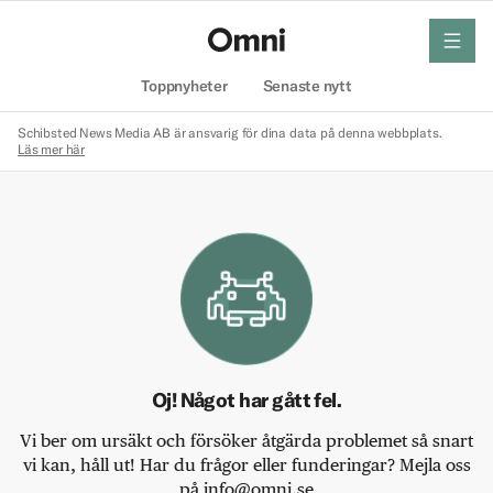
meny
Hem
Toppnyheter
Senaste nytt
Schibsted News Media AB är ansvarig för dina data på denna webbplats.
Läs mer här
Oj! Något har gått fel.
Vi ber om ursäkt och försöker åtgärda problemet så snart
vi kan, håll ut! Har du frågor eller funderingar? Mejla oss
på info@omni.se