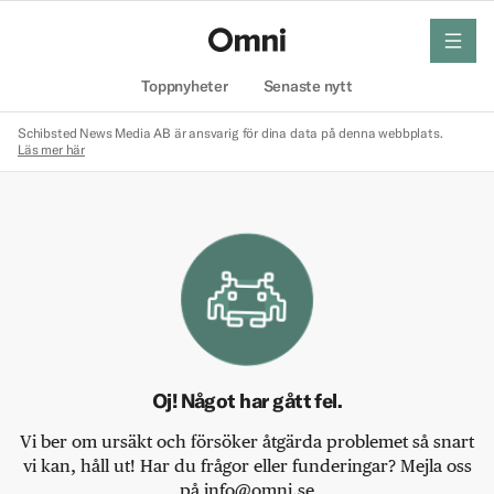
meny
Hem
Toppnyheter
Senaste nytt
Schibsted News Media AB är ansvarig för dina data på denna webbplats.
Läs mer här
Oj! Något har gått fel.
Vi ber om ursäkt och försöker åtgärda problemet så snart
vi kan, håll ut! Har du frågor eller funderingar? Mejla oss
på info@omni.se