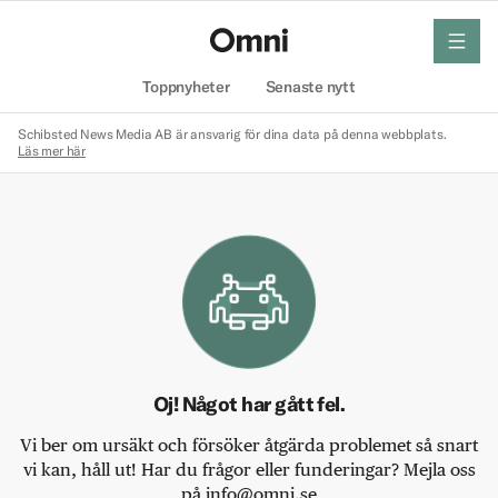
meny
Hem
Toppnyheter
Senaste nytt
Schibsted News Media AB är ansvarig för dina data på denna webbplats.
Läs mer här
Oj! Något har gått fel.
Vi ber om ursäkt och försöker åtgärda problemet så snart
vi kan, håll ut! Har du frågor eller funderingar? Mejla oss
på info@omni.se