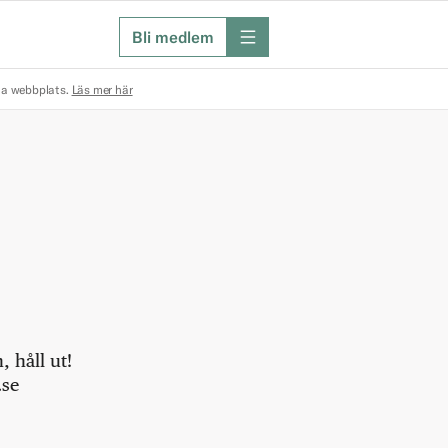
Bli medlem
meny
na webbplats.
Läs mer här
 håll ut!
.se