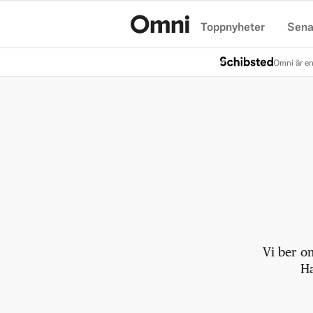
Toppnyheter
Sena
Hem
Omni är en
Vi ber o
Ha