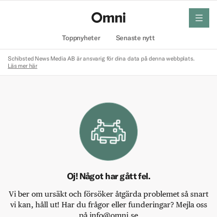
meny
Hem
Toppnyheter
Senaste nytt
Schibsted News Media AB är ansvarig för dina data på denna webbplats.
Läs mer här
Oj! Något har gått fel.
Vi ber om ursäkt och försöker åtgärda problemet så snart
vi kan, håll ut! Har du frågor eller funderingar? Mejla oss
på info@omni.se