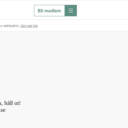
Bli medlem
meny
na webbplats.
Läs mer här
 håll ut!
.se