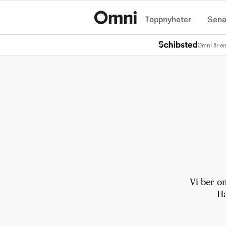
Toppnyheter
Sena
Hem
Omni är en
Vi ber o
Ha