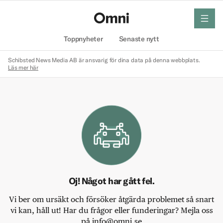
meny
Hem
Toppnyheter
Senaste nytt
Schibsted News Media AB är ansvarig för dina data på denna webbplats.
Läs mer här
Oj! Något har gått fel.
Vi ber om ursäkt och försöker åtgärda problemet så snart
vi kan, håll ut! Har du frågor eller funderingar? Mejla oss
på info@omni.se