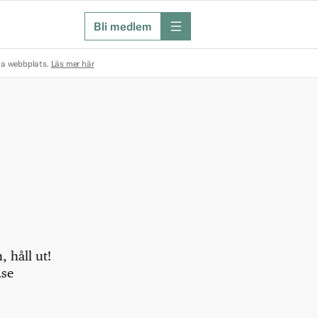
Bli medlem
meny
na webbplats.
Läs mer här
 håll ut!
.se