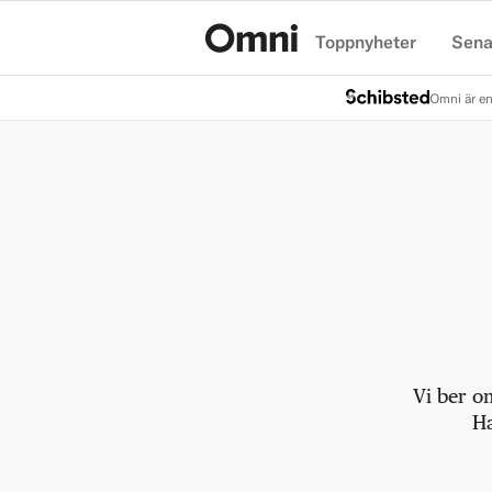
Toppnyheter
Sena
Hem
Omni är en
Vi ber o
Ha