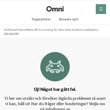
meny
Hem
Toppnyheter
Senaste nytt
Schibsted News Media AB är ansvarig för dina data på denna webbplats.
Läs mer här
Oj! Något har gått fel.
Vi ber om ursäkt och försöker åtgärda problemet så snart
vi kan, håll ut! Har du frågor eller funderingar? Mejla oss
på info@omni.se