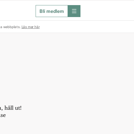
Bli medlem
meny
na webbplats.
Läs mer här
 håll ut!
.se