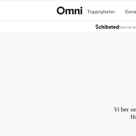
Toppnyheter
Sena
Hem
Omni är en
Vi ber o
Ha