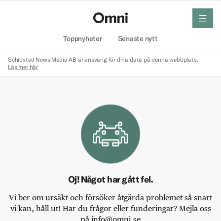
meny
Hem
Toppnyheter
Senaste nytt
Schibsted News Media AB är ansvarig för dina data på denna webbplats.
Läs mer här
Oj! Något har gått fel.
Vi ber om ursäkt och försöker åtgärda problemet så snart
vi kan, håll ut! Har du frågor eller funderingar? Mejla oss
på info@omni.se