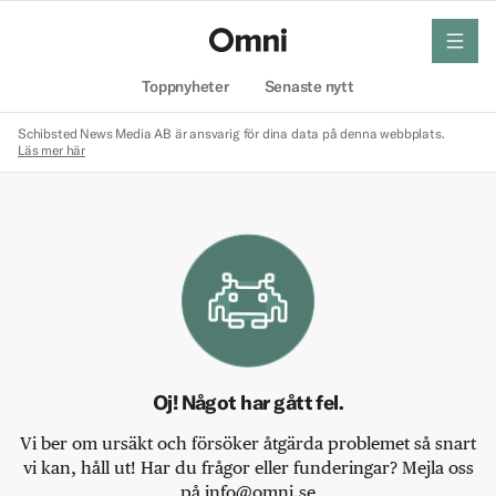
meny
Hem
Toppnyheter
Senaste nytt
Schibsted News Media AB är ansvarig för dina data på denna webbplats.
Läs mer här
Oj! Något har gått fel.
Vi ber om ursäkt och försöker åtgärda problemet så snart
vi kan, håll ut! Har du frågor eller funderingar? Mejla oss
på info@omni.se