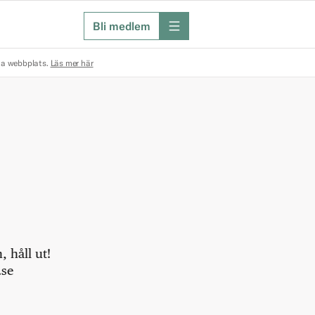
Bli medlem
meny
na webbplats.
Läs mer här
 håll ut!
.se