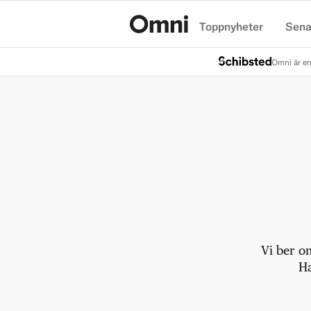
Toppnyheter
Sena
Hem
Omni är en
Vi ber o
Ha